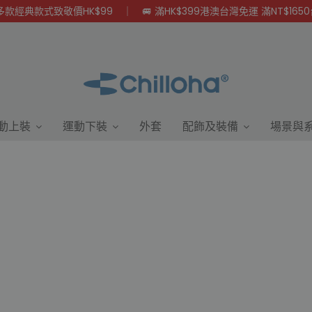
款經典款式致敬價HK$99 ｜ 🚐 滿HK$399港澳台灣免運 滿NT$165
動上裝
運動下裝
外套
配飾及裝備
場景與