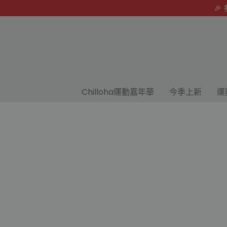
🎉 多
Chilloha運動嘉年華
今季上新
運