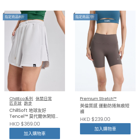
指定商品8折
指定商品7折
ChillEco系列
休閒日常
Premium Stretch™
匹克球
跑步
英倫質感 運動防捲無痕短
ChillSoft 地球友好
褲
Tencel™️ 莫代爾休閑短褲
HKD $239.00
（不設退換）
HKD $369.00
加入購物車
加入購物車