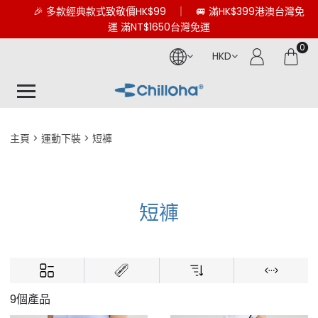
🎉 多款經典款式致敬價HK$99 ｜ 🚐 滿HK$399港澳台灣免
運 滿NT$1650台灣免運
0
HKD
主頁
運動下裝
短褲
短褲
9個產品