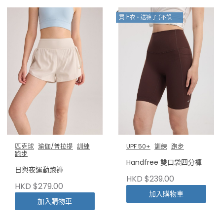
買上衣・送褲子 (不設退換)
匹克球
瑜伽/普拉提
訓練
UPF 50+
訓練
跑步
跑步
Handfree 雙口袋四分褲
日與夜運動跑褲
HKD $239.00
HKD $279.00
加入購物車
加入購物車