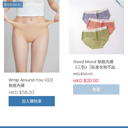
$199 for 5
Good Mood 無痕內褲
《三色》(貼身衣物不設退
換)
HKD $58.00
Wrap Around You V2.0
HKD $20.00
無痕內褲
售罄
HKD $58.00
加入購物車