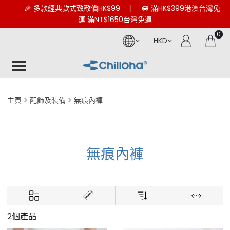
🎉 多款經典款式致敬價HK$99 ｜ 🚐 滿HK$399港澳台灣免
運 滿NT$1650台灣免運
0
HKD
主頁
配飾及裝備
無痕內褲
無痕內褲
2個產品