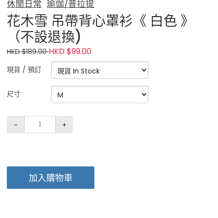
休閒日常
瑜伽/普拉提
花木雪 吊帶背心罩衫《 白色 》
（不設退換)
HKD $99.00
HKD $189.00
現貨 / 預訂
尺寸
-
+
加入購物車