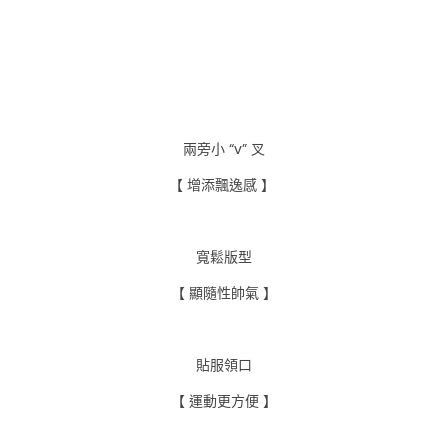
兩旁小 “v” 叉
【 增添飄逸感 】
寬鬆版型
【 顯隨性帥氣 】
貼服領口
【 運動更方便 】