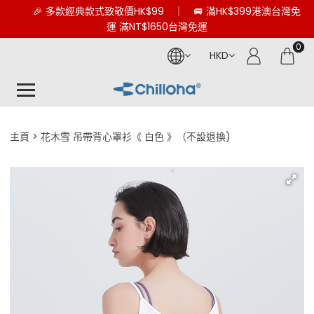
🎉 多款經典款式致敬價HK$99 ｜ 🚐 滿HK$399港澳台灣免
運 滿NT$1650台灣免運
0
HKD
主頁
花木雪 吊帶背心罩衫《 白色 》（不設退換)