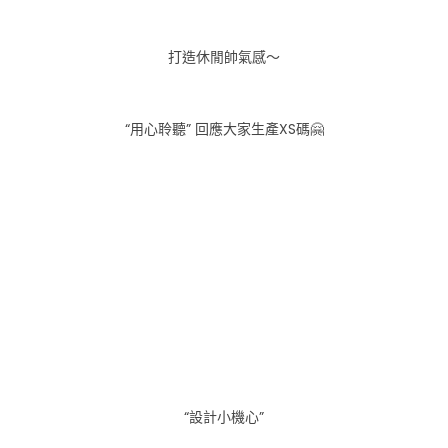
打造休閒帥氣感～
“用心聆聽” 回應大家生產XS碼🤗
“設計小機心”