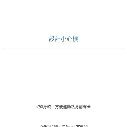
設計小心機
✓短身款，方便運動熱身前穿著
✓領口拉鏈，易脫 ～ 不粘妝