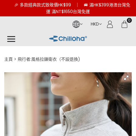
🎉 多款經典款式致敬價HK$99 ｜ 🚐 滿HK$399港澳台灣免
運 滿NT$1650台灣免運
0
HKD
主頁
飛行者:風格拉鍊衛衣（不設退換)