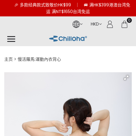
🎉 多款经典款式致敬价HK$99 ｜ 🚐 满HK$399港澳台湾免
运 满NT$1650台湾免运
0
HKD
主页
慢活羅馬:運動內衣背心