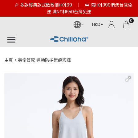
🎉 多款經典款式致敬價HK$99 ｜ 🚐 滿HK$399港澳台灣免
運 滿NT$1650台灣免運
0
HKD
主頁
英倫質感 運動防捲無痕短褲