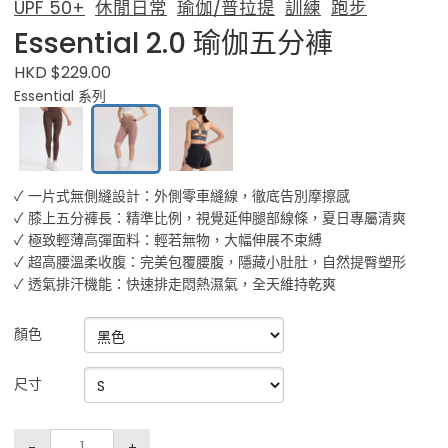
UPF 50+
休閒日常
瑜伽/普拉提
訓練
跑步
Essential 2.0 瑜伽五分褲
HKD $229.00
Essential 系列
✓ 一片式無側縫設計：外側零車縫線，徹底告別摩擦感
✓ 膝上五分褲長：精準比例，視覺延伸腿部線條，夏日專屬清爽
✓ 極致輕薄高彈面料：輕若無物，大幅伸展不束縛
✓ 超高腰溫柔收腹：完美包覆腰腹，隱藏小肚肚，自然提臀塑形
✓ 透氣排汗機能：快速排走悶熱濕氣，全天維持乾爽
顏色
尺寸