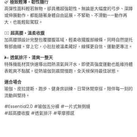
🌿
極致輕薄・韌性隨行
高彈性面料輕若無物，卻具備超強韌性。無論是大幅度的弓步、深蹲
或伸展動作，都能隨著身體自由延展，不緊勒、不滑動——動作再
大，也能輕鬆駕馭。
💆‍♀️
超高腰・溫柔收腹
加高腰頭設計完整包覆腰腹區域，輕柔收攏腹部線條，同時自然提托
臀部曲線。穿上它，小肚肚被溫柔藏好，線條更自信、運動更專注。
🌬️
透氣排汗・清爽一整天
特殊機能材質快速導出悶熱濕氣與汗水，即使高強度運動也能維持體
表乾爽不黏膩。從熱瑜伽到晨間慢跑，全天候保持最佳狀態。
適合場合
瑜伽、皮拉提斯、跑步、健身房訓練、日常休閒穿搭，陪伴每一刻的
流動與堅持。
#Essential2.0 #瑜伽五分褲 #一片式無側縫
#超高腰收腹 #透氣排汗 #零摩擦感