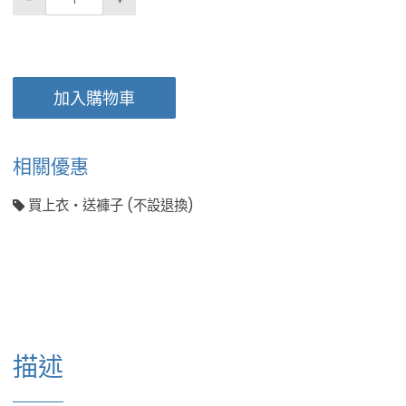
-
+
加入購物車
相關優惠
買上衣・送褲子 (不設退換)
描述