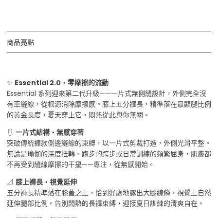
商品亮點
✨
Essential 2.0・零摩擦的流動
Essential 系列迎來第二代升級——一片式無側縫設計，外側完全沒
有車縫線，從根源消除摩擦感。膝上五分褲長，精準落在最顯腿比例
的黃金長度，夏天穿上它，悶熱從此與你無關。
🩱
一片式結構・無感穿著
突破傳統褲款側邊縫線的束縛，以一片式剪裁打造，外側光滑平整。
無論是瑜伽的深度扭轉、跑步的跨步或日常訓練的頻繁屈身，肌膚都
不再受到縫線摩擦的干擾——專注，從無感開始。
📐
膝上褲長・視覺延伸
五分褲長精準落在膝蓋之上，恰到好處地露出大腿線條，視覺上自然
延伸腿部比例。告別悶熱的長褲束縛，迎接夏日訓練的清爽自在。