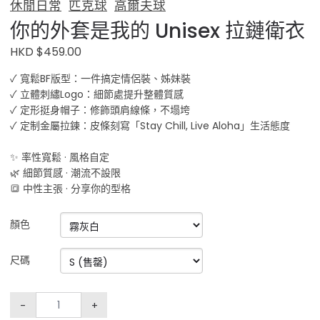
休閒日常
匹克球
高爾夫球
你的外套是我的 Unisex 拉鏈衛衣
HKD $459.00
✓ 寬鬆BF版型：一件搞定情侶裝、姊妹裝
✓ 立體刺繡Logo：細節處提升整體質感
✓ 定形挺身帽子：修飾頭肩線條，不塌垮
✓ 定制金屬拉鍊：皮條刻寫「Stay Chill, Live Aloha」生活態度
✨ 率性寬鬆 · 風格自定
🌿 細節質感 · 潮流不設限
🔳 中性主張 · 分享你的型格
顏色
尺碼
-
+