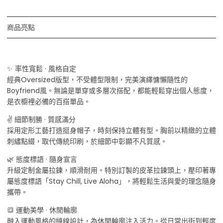
商品亮點
✨ 率性寬鬆 · 風格自定
經典Oversized版型，不受體型限制，完美演繹慵懶隨性的
Boyfriend風。無論是單穿或多層次搭配，都能輕鬆穿出個人態度，
是衣櫥裡必備的百搭單品。
✌️ 細節制勝 · 質感滿分
採用定形工藝打造挺身帽子，時刻保持立體有型。胸前以精緻的立體
刺繡點綴，取代傳統印刷，於細節中彰顯不凡質感。
🌿 態度標語 · 隨身宣言
升級定制金屬拉鍊，順滑耐用。特別訂製的皮革拉鍊頭上，壓印著專
屬態度標語「Stay Chill, Live Aloha」，將輕鬆生活與愛的理念隨身
攜帶。
🔳 運動美學 · 休閒輪廓
融入運動風格的縫線設計，為休閒輪廓注入活力。從日常出街到輕度