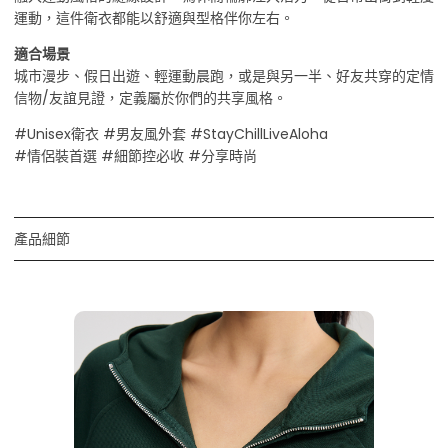
運動，這件衛衣都能以舒適與型格伴你左右。
適合場景
城市漫步、假日出遊、輕運動晨跑，或是與另一半、好友共穿的定情
信物/友誼見證，定義屬於你們的共享風格。
#Unisex衛衣 #男友風外套 #StayChillLiveAloha
#情侶裝首選 #細節控必收 #分享時尚
產品細節