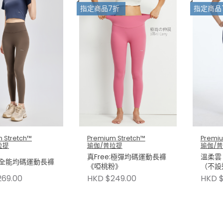
指定商品7折
指定商品
 Stretch™
Premium Stretch™
Premiu
拉提
瑜伽/普拉提
瑜伽/
真Free:極彈均碼運動長褲
溫柔雲
it 全能均碼運動長褲
《啞桃粉》
（不設
269.00
HKD $249.00
HKD $