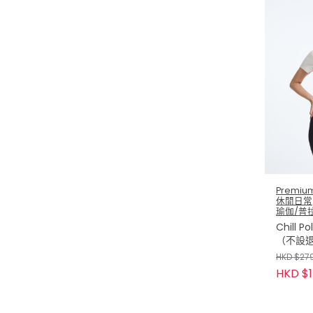
Premium
休閒日常
瑜伽/普
Chill 
（不設退
HKD $27
HKD $1