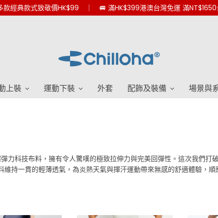
款經典款式致敬價HK$99 ｜ 🚐 滿HK$399港澳台灣免運 滿NT$165
動上裝
運動下裝
外套
配飾及裝備
場景與
力科技布料，擁有令人驚嘆的極致拉伸力與完美回彈性。這次我們打破常規，推
美包覆。布料維持一貫的輕薄透氣，為炎熱天氣與揮汗運動帶來無感的舒適體驗