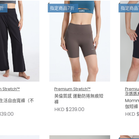
折
指定商品7折
指定商品
 Stretch™
Premium Stretch™
Premiu
孕媽媽
英倫質感 運動防捲無痕短
o! 生活自由寬褲（不
Momm
褲
）
伽短褲
HKD $239.00
39.00
HKD $