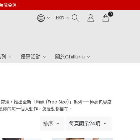
0台灣免運
0
HKD
系列
優惠活動
關於Chilloha
出全新「均碼 (Free Size)」系列——極高包容度
，順應你的每一個大動作，怎麼動都自在。
排序
每頁顯示24項