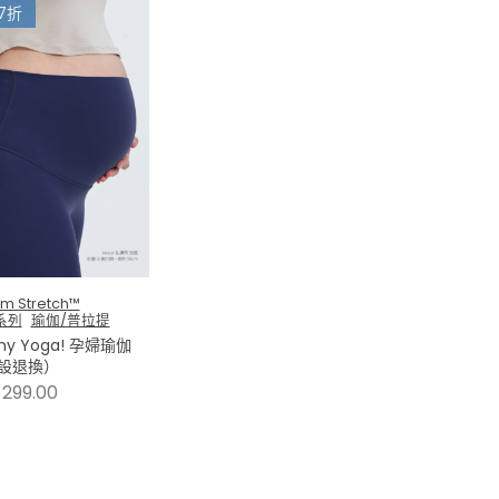
7折
m Stretch™
系列
瑜伽/普拉提
y Yoga! 孕婦瑜伽
設退換）
299.00