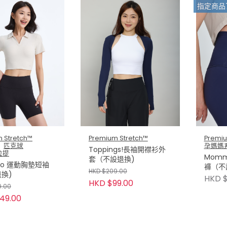
指定商品
 Stretch™
Premium Stretch™
Premiu
匹克球
孕媽媽
Toppings!長袖開襟衫外
拉提
Momm
套（不設退換)
Polo 運動胸墊短袖
褲（不
HKD $209.00
換)
HKD $
HKD $99.00
9.00
49.00