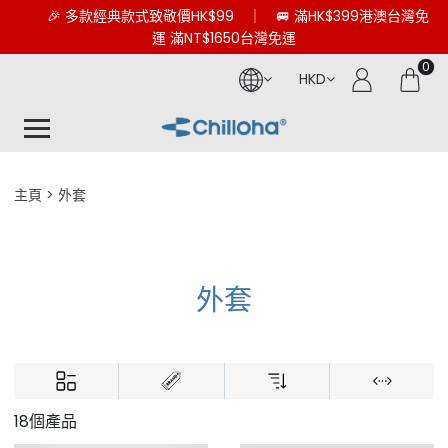
🎉 多款經典款式致敬價HK$99 ｜ 🚐 滿HK$399港澳台灣免
運 滿NT$1650台灣免運
0
HKD
主頁
外套
外套
18個產品