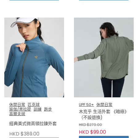
休閒日常
匹克球
UPF 50+
休閒日常
瑜伽/普拉提
訓練
跑步
木㐬乎 生活外套 《暗綠》
高爾夫球
（不設退換)
經典美式微高領拉鍊外套
HKD $279.00
HKD $99.00
HKD $389.00