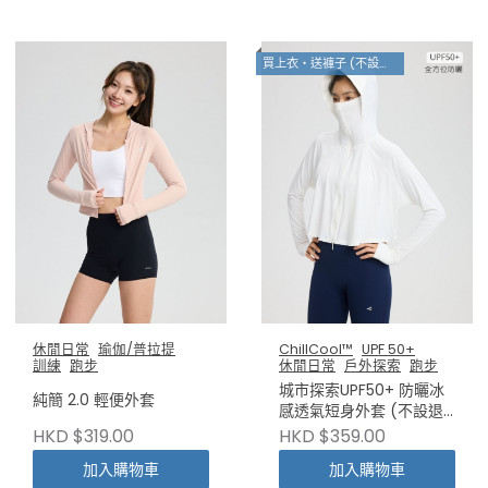
買上衣・送褲子 (不設退換)
休閒日常
瑜伽/普拉提
ChillCool™
UPF 50+
訓練
跑步
休閒日常
戶外探索
跑步
城市探索UPF50+ 防曬冰
純簡 2.0 輕便外套
感透氣短身外套 (不設退
換)
HKD $319.00
HKD $359.00
加入購物車
加入購物車