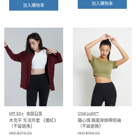
加入購物車
加入購物車
UPF 50+
休閒日常
Chill Light™
木㐬乎 生活外套 《棗紅》
隨心情:兩面穿綁帶短袖
（不設退換)
（不設退換)
HKD $279.00
HKD $199.00