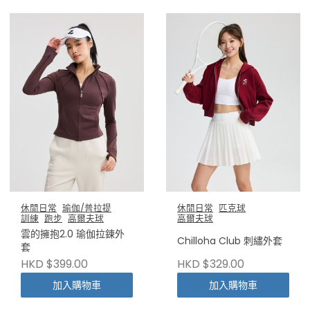
休閒日常
瑜伽/普拉提
休閒日常
匹克球
訓練
跑步
高爾夫球
高爾夫球
雲的擁抱2.0 瑜伽拉鍊外
Chilloha Club 刺繡外套
套
HKD $399.00
HKD $329.00
加入購物車
加入購物車