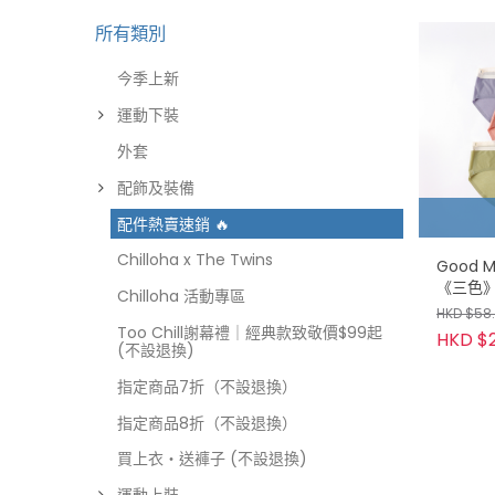
所有類別
今季上新
運動下裝
外套
配飾及裝備
配件熱賣速銷 🔥
Chilloha x The Twins
Good 
《三色
Chilloha 活動專區
換)
HKD $58
Too Chill謝幕禮｜經典款致敬價$99起
HKD $
(不設退換)
指定商品7折（不設退換）
指定商品8折（不設退換）
買上衣・送褲子 (不設退換)