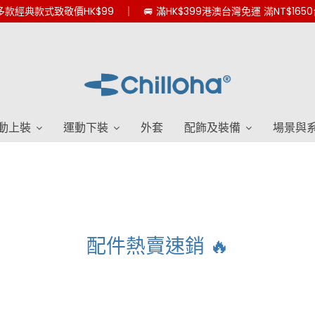
款經典款式致敬價HK$99 ｜ 🚐 滿HK$399港澳台灣免運 滿NT$165
動上裝
運動下裝
外套
配飾及裝備
場景與
配件熱賣速銷 🔥