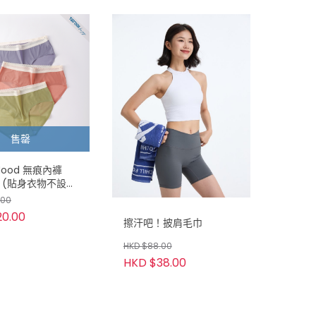
售罄
Mood 無痕內褲
》(貼身衣物不設退
.00
20.00
擦汗吧！披肩毛巾
HKD $88.00
HKD $38.00