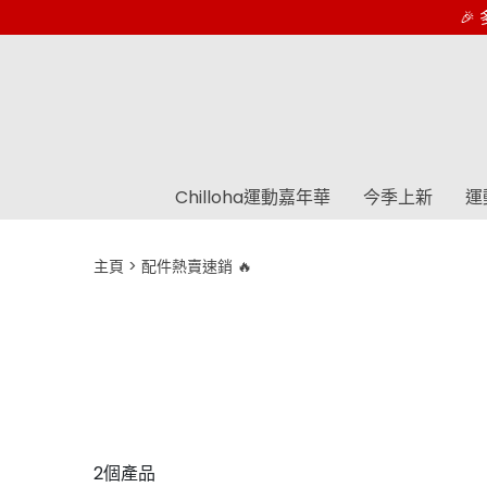
🎉 多
Chilloha運動嘉年華
今季上新
運
主頁
配件熱賣速銷 🔥
2個產品