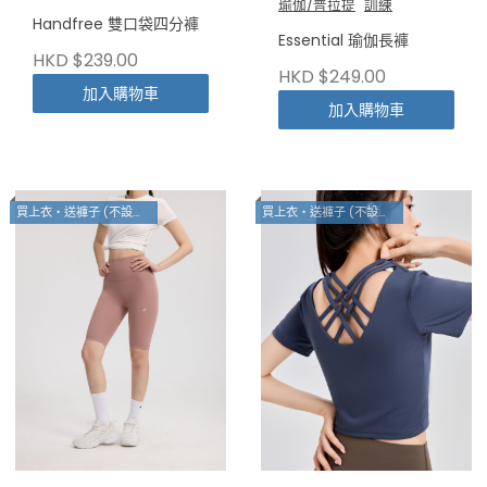
瑜伽/普拉提
訓練
Handfree 雙口袋四分褲
Essential 瑜伽長褲
HKD $239.00
HKD $249.00
加入購物車
加入購物車
買上衣・送褲子 (不設退換)
買上衣・送褲子 (不設退換)