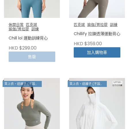
休閒日常
匹克球
匹克球
瑜伽/普拉提
訓練
瑜伽/普拉提
訓練
Chillify 拉鍊透薄運動背心
Chill lol 運動訓練背心
HKD $359.00
HKD $299.00
加入購物車
售罄
買上衣・送褲子 (不設退換)
買上衣・送褲子 (不設退換)