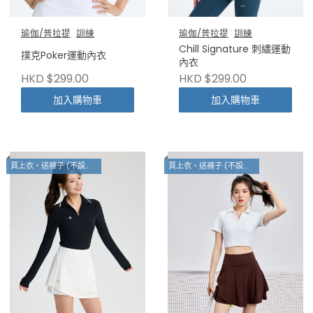
瑜伽/普拉提
訓練
瑜伽/普拉提
訓練
Chill Signature 刺繡運動
撲克Poker運動內衣
內衣
HKD $299.00
HKD $299.00
加入購物車
加入購物車
買上衣・送褲子 (不設退換)
買上衣・送褲子 (不設退換)