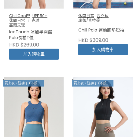
ChillCool™
UPF 50+
休閒日常
匹克球
休閒日常
匹克球
瑜伽/普拉提
高爾夫球
Chill Polo 運動胸墊短袖
IceTouch 冰觸半開襟
Polo長袖T恤
HKD $309.00
HKD $269.00
加入購物車
加入購物車
買上衣・送褲子 (不設退換)
買上衣・送褲子 (不設退換)