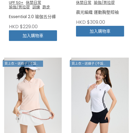
UPF 50+
休閒日常
休閒日常
瑜伽/普拉提
瑜伽/普拉提
訓練
跑步
晨光編織 運動胸墊短袖
Essential 2.0 瑜伽五分褲
HKD $309.00
HKD $229.00
加入購物車
加入購物車
買上衣・送褲子 (不設退換)
買上衣・送褲子 (不設退換)