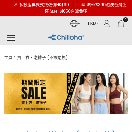
🎉 多款經典款式致敬價HK$99 ｜ 🚐 滿HK$399港澳台灣免
運 滿NT$1650台灣免運
0
HKD
主頁
買上衣・送褲子 (不設退換)