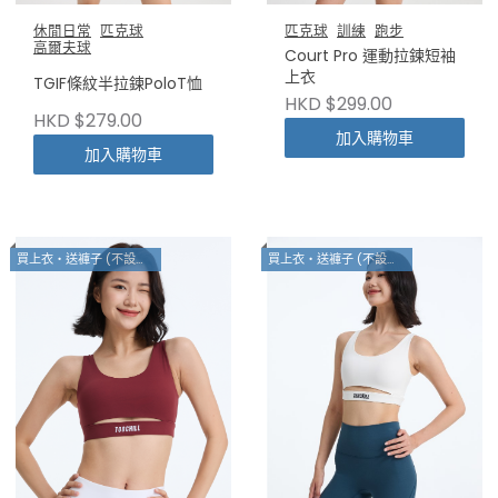
休閒日常
匹克球
匹克球
訓練
跑步
高爾夫球
Court Pro 運動拉鍊短袖
上衣
TGIF條紋半拉鍊PoloT恤
HKD $299.00
HKD $279.00
加入購物車
加入購物車
買上衣・送褲子 (不設退換)
買上衣・送褲子 (不設退換)