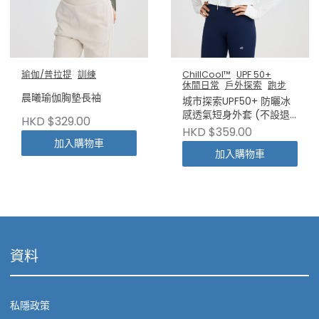
瑜伽/普拉提
訓練
ChillCool™
UPF 50+
休閒日常
戶外探索
跑步
晨曦瑜伽胸墊長袖
城市探索UPF50+ 防曬冰
感透氣短身外套 (不設退
HKD $329.00
換)
HKD $359.00
加入購物車
加入購物車
資料
私隱政策