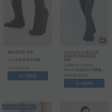
瑜伽/普拉提
訓練
Honey Punch 聯名企劃
休閒日常
瑜伽/普拉提
訓練
小心地滑 防滑中筒襪
Chilloha × Honey
HKD $69.00
Punch 聯名系列 均碼運
動喇叭褲
HKD $399.00
加入購物車
加入購物車
買上衣・送褲子 (不設退換)