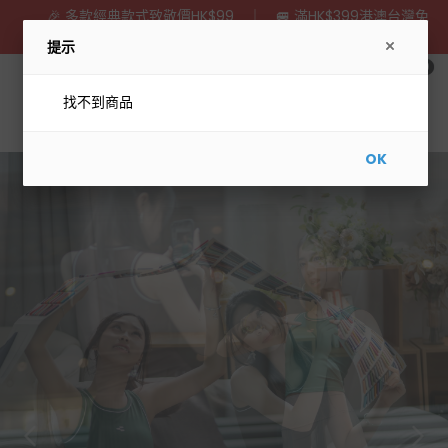
🎉 多款經典款式致敬價HK$99 ｜ 🚐 滿HK$399港澳台灣免
運 滿NT$1650台灣免運
提示
0
HKD
找不到商品
OK