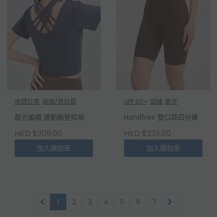
休閒日常
瑜伽/普拉提
UPF 50+
訓練
跑步
晨光編織 運動胸墊短袖
Handfree 雙口袋四分褲
HKD $309.00
HKD $239.00
加入購物車
加入購物車
1
2
3
4
5
6
7