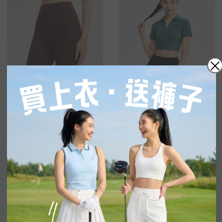
UPF 50+
訓練
跑步
休閒日常
匹克球
瑜伽/普拉提
Handfree 雙口袋四分褲
Chill Polo 2.0 運動胸墊短
袖
HKD $239.00
HKD $309.00
加入購物車
加入購物車