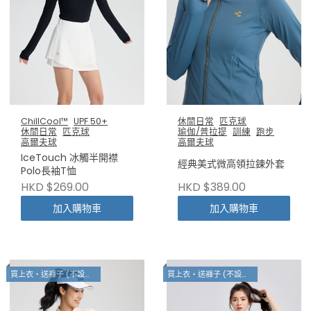
ChillCool™
UPF 50+
休閒日常
匹克球
休閒日常
匹克球
瑜伽/普拉提
訓練
跑步
高爾夫球
高爾夫球
IceTouch 冰觸半開襟
經典美式微高領拉鍊外套
Polo長袖T恤
HKD $269.00
HKD $389.00
加入購物車
加入購物車
買上衣・送褲子 (不設退換)
買上衣・送褲子 (不設退換)