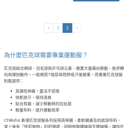
‹
1
2
›
為什麼匹克球需要專業運動服？
匹克球結合網球、羽毛球與乒乓球元素，需要大量橫向移動、急停轉
向與揮拍動作。一般棉質T恤容易悶熱吸汗後變重，而專業匹克球服
則能提供：
高彈性伸展，靈活不受限
快乾排汗，保持清爽
貼合剪裁，減少移動時的拉扯感
輕量布料，提升運動效率
Chilloha 香港匹克球服系列採用高伸展、柔軟親膚及抗起球布料，
穿上後有「恍若無物」的舒適感，同時修飾腰線與手臂線條，讓你在