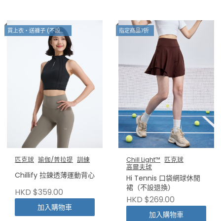
買上衣・送褲子 (不設退換)
指定商品7折
匹克球
瑜伽/普拉提
訓練
Chill Light™
匹克球
高爾夫球
Chillify 拉鍊透薄運動背心
Hi Tennis 口袋網球休閒
裙（不設退換）
HKD $359.00
HKD $269.00
加入購物車
加入購物車