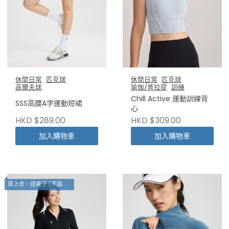
休閒日常
匹克球
休閒日常
匹克球
高爾夫球
瑜伽/普拉提
訓練
Chill Active 運動訓練背
SSS高腰A字運動短裙
心
HKD $289.00
HKD $309.00
加入購物車
加入購物車
買上衣・送褲子 (不設退換)