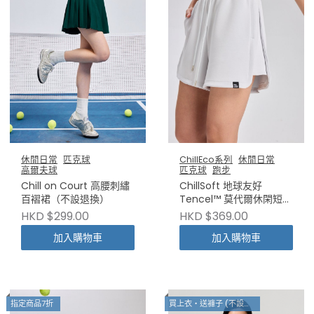
休閒日常
匹克球
ChillEco系列
休閒日常
高爾夫球
匹克球
跑步
Chill on Court 高腰刺繡
ChillSoft 地球友好
百褶裙（不設退換）
Tencel™️ 莫代爾休閑短褲
（不設退換）
HKD $299.00
HKD $369.00
加入購物車
加入購物車
指定商品7折
買上衣・送褲子 (不設退換)