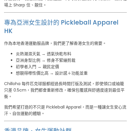
場上 Sharp 住、靚住。
專為亞洲女生設計的 Pickleball Apparel
HK
作為本地香港運動服品牌，我們更了解香港女生的需要。
炎熱潮濕天氣 → 透氣快乾布料
亞洲身型比例 → 修身不緊繃剪裁
初學者入門 → 親民定價
想靚得嚟性價比高 → 設計感＋功能並重
Chilloha 每件匹克球服都經過長時間打版及測試，即使領口或袖籠
只差 0.5cm，我們都會重新修改，確保包覆感與舒適度達到最佳平
衡。
我們希望打造的不只是 Pickleball Apparel，而是一種讓女生安心流
汗、自信運動的體驗。
香港品牌．女生運動社群