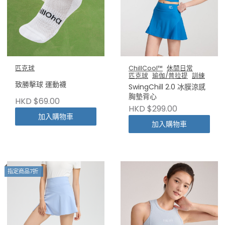
匹克球
ChillCool™
休閒日常
匹克球
瑜伽/普拉提
訓練
致勝擊球 運動襪
SwingChill 2.0 冰膜涼感
胸墊背心
HKD $69.00
HKD $299.00
加入購物車
加入購物車
指定商品7折